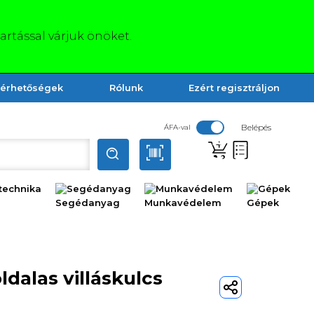
tartással várjuk önöket.
lérhetőségek
Rólunk
Ezért regisztráljon
Belépés
ÁFA-val
technika
Segédanyag
Munkavédelem
Gépek
dalas villáskulcs