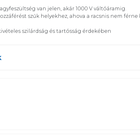
gyfeszültség van jelen, akár 1000 V váltóáramig. 

hozzáférést szűk helyekhez, ahova a racsnis nem férne b


ivételes szilárdság és tartósság érdekében
k