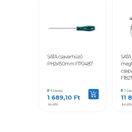
SATA csavarhúzó
SATA 
PH2x150mm F170487
megf
csap
F182
9 Darab
7 Da
1 689,10 Ft
11 
bruttó
bruttó