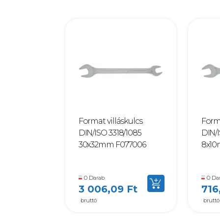
Format villáskulcs
Forma
DIN/ISO 3318/1085
DIN/I
30x32mm F077006
8x10
0 Darab
0 Da
3 006,09 Ft
716
bruttó
bruttó