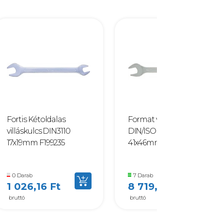
Fortis Kétoldalas
Format villáskulcs
villáskulcs DIN3110
DIN/ISO 3318/1085
17x19mm F199235
41x46mm F077011
0 Darab
7 Darab
1 026,16 Ft
8 719,82 Ft
bruttó
bruttó