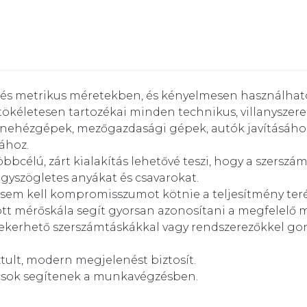
s és metrikus méretekben, és kényelmesen használható
ökéletesen tartozékai minden technikus, villanyszerel
, nehézgépek, mezőgazdasági gépek, autók javításához,
hoz. 

többcélú, zárt kialakítás lehetővé teszi, hogy a szers
gyszögletes anyákat és csavarokat. 

 sem kell kompromisszumot kötnie a teljesítmény terén
tt mérőskála segít gyorsan azonosítani a megfelelő mé
kerhető szerszámtáskákkal vagy rendszerezőkkel gond 
ztult, modern megjelenést biztosít. 

lcsok segítenek a munkavégzésben.
