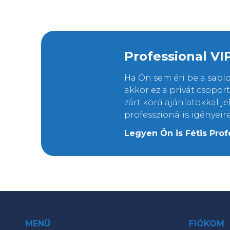
Professional VI
Ha Ön sem éri be a sab
akkor ez a privát csopo
zárt körű ajánlatokkal j
professzionális igényeir
Legyen Ön is Fétis Prof
MENÜ
FIÓKOM