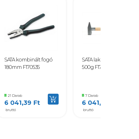
SATA kombinált fogó
SATA lakatos kalapács
180mm F170535
500g F170562
21 Darab
7 Darab
6 041,39 Ft
6 041,39 Ft
bruttó
bruttó