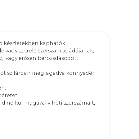
 készletekben kaphatók. 

ő vagy szerelő szerszámosládájának, 
  vagy erősen berozsdásodott, 
zámot szilárdan megragadva könnyedén 
. 

retet. 

nélkül magával viheti szerszámait, 