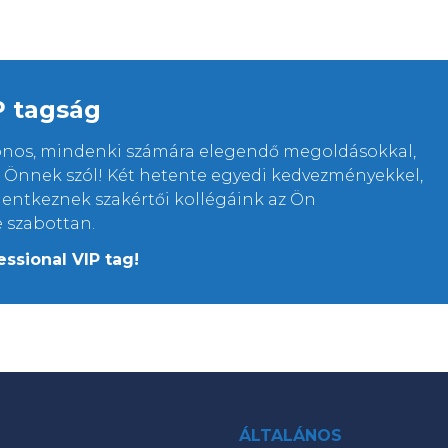
P tagság
lonos, mindenki számára elegendő megoldásokkal,
rt Önnek szól! Két hetente egyedi kedvezményekkel,
elentkeznek szakértői kollégáink az Ön
e szabottan.
essional VIP tag!
ÁLTALÁNOS