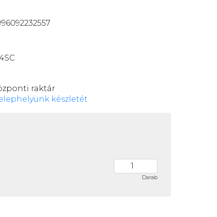
96092232557
14SC
özponti raktár
elephelyünk készletét
Darab