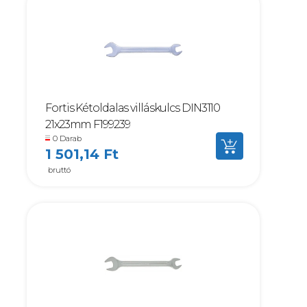
Fortis Kétoldalas villáskulcs DIN3110
21x23mm F199239
0 Darab
1 501,14 Ft
bruttó