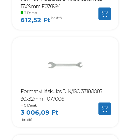
17x19mm F076994
3 Darab
bruttó
612,52 Ft
Format villáskulcs DIN/ISO 3318/1085
30x32mm F077006
0 Darab
3 006,09 Ft
bruttó