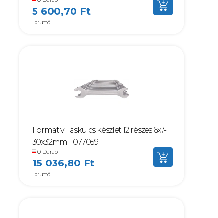
5 600,70 Ft
bruttó
Format villáskulcs készlet 12 részes 6x7-
30x32mm F077059
0 Darab
15 036,80 Ft
bruttó