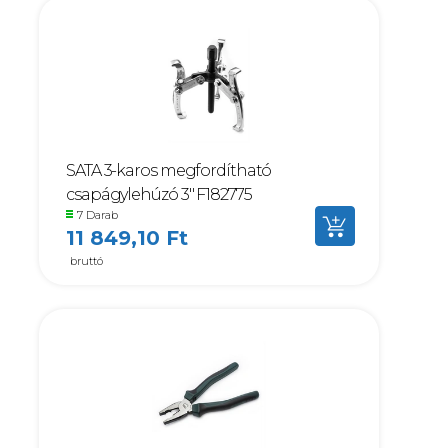
SATA 3-karos megfordítható
csapágylehúzó 3" F182775
7 Darab
11 849,10 Ft
bruttó