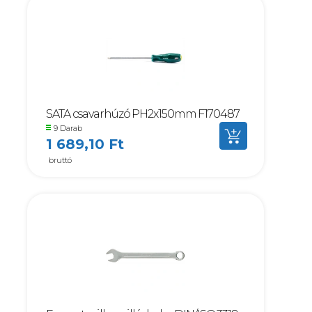
SATA csavarhúzó PH2x150mm F170487
9 Darab
1 689,10 Ft
bruttó