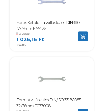
Fortis Kétoldalas villáskulcs DIN3110
17x19mm F199235
0 Darab
1 026,16 Ft
bruttó
Format villáskulcs DIN/ISO 3318/1085
32x36mm F077008
0 Darab