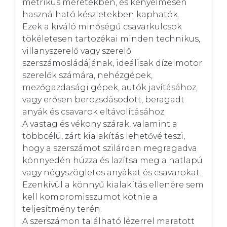
metrikus méretekben, és kényelmesen 
használható készletekben kaphatók. 

Ezek a kiváló minőségű csavarkulcsok 
tökéletesen tartozékai minden technikus, 
villanyszerelő vagy szerelő 
szerszámosládájának, ideálisak dízelmotor 
szerelők számára, nehézgépek, 
mezőgazdasági gépek, autók javításához,  
vagy erősen berozsdásodott, beragadt 
anyák és csavarok eltávolításához. 

A vastag és vékony szárak, valamint a 
többcélú, zárt kialakítás lehetővé teszi, 
hogy a szerszámot szilárdan megragadva 
könnyedén húzza és lazítsa meg a hatlapú 
vagy négyszögletes anyákat és csavarokat. 

Ezenkívül a könnyű kialakítás ellenére sem 
kell kompromisszumot kötnie a 
teljesítmény terén. 

A szerszámon található lézerrel maratott 