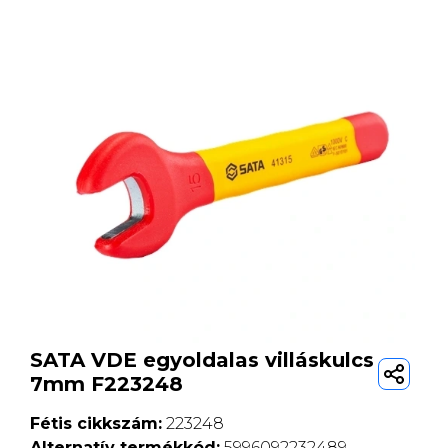
SATA VDE egyoldalas villáskulcs
7mm F223248
Fétis cikkszám:
223248
Alternatív termékkód:
5996092232489