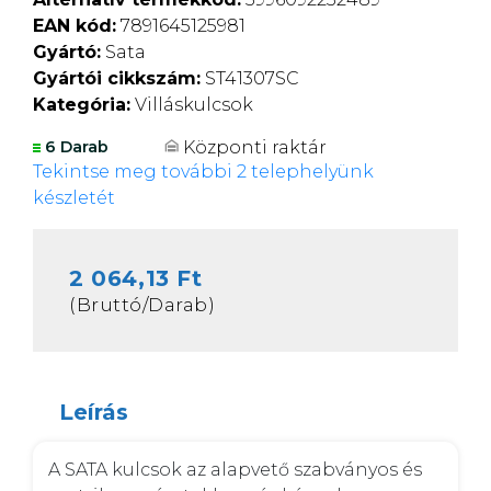
EAN kód:
7891645125981
Gyártó:
Sata
Gyártói cikkszám:
ST41307SC
Kategória:
Villáskulcsok
Központi raktár
6 Darab
Tekintse meg további 2 telephelyünk
készletét
2 064,13 Ft
(Bruttó/Darab)
Leírás
A SATA kulcsok az alapvető szabványos és 