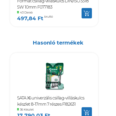
Format csillag-villáskulcs DIN/ISO 3318
SW 10mm F077183
43 Darab
bruttó
497,84 Ft
Hasonló termékek
SATA X6 univerzális csillag-villáskulcs
készlet 8-17mm 7 részes F182631
36 Készlet
17 790,03 Ft