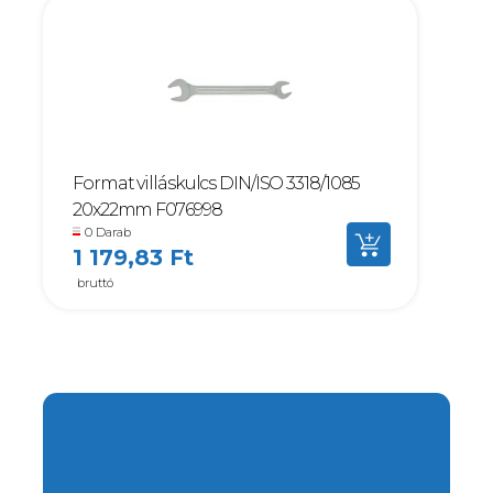
Format villáskulcs DIN/ISO 3318/1085
20x22mm F076998
0 Darab
1 179,83 Ft
bruttó