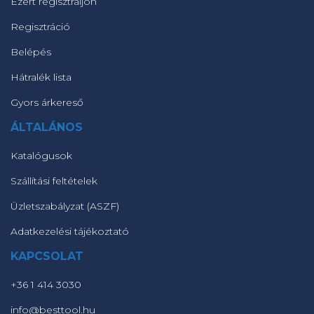
Ezért regisztráljon
Regisztráció
Belépés
Hátralék lista
Gyors árkereső
ÁLTALÁNOS
Katalógusok
Szállítási feltételek
Üzletszabályzat (ASZF)
Adatkezelési tájékoztató
KAPCSOLAT
+36 1 414 3030
info@besttool.hu