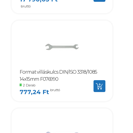
bruttó
Format villáskulcs DIN/ISO 3318/1085
14x15mm F076990
2 Darab
bruttó
777,24 Ft