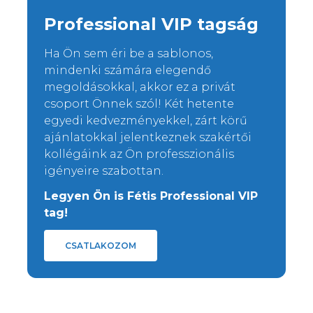
Professional VIP tagság
Ha Ön sem éri be a sablonos,
mindenki számára elegendő
megoldásokkal, akkor ez a privát
csoport Önnek szól! Két hetente
egyedi kedvezményekkel, zárt körű
ajánlatokkal jelentkeznek szakértői
kollégáink az Ön professzionális
igényeire szabottan.
Legyen Ön is Fétis Professional VIP
tag!
CSATLAKOZOM