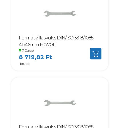
Format villáskulcs DIN/ISO 3318/1085
41x46mm F077011
7 Darab
8 719,82 Ft
bruttó
Format villáskulcs DIN/ISO 3318/1085