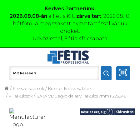
Kedves Partnerünk!
2026.08.08-án
a Fétis Kft.
zárva tart
. 2026.08.10.
hétfőtől a megszokott nyitvatartással várjuk
önöket.
Üdvözlettel, Fétis Kft csapata
/
/
Kéziszerszámok
Kulcs és kulcskészletek
/
/
Villáskulcsok
SATA VDE egyoldalas villáskulcs 7mm F223248