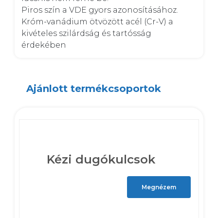
Piros szín a VDE gyors azonosításához. 

Króm-vanádium ötvözött acél (Cr-V) a 
kivételes szilárdság és tartósság 
érdekében
Ajánlott termékcsoportok
Kézi dugókulcsok
Megnézem