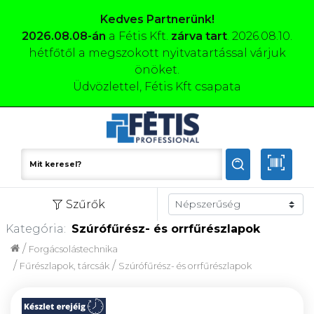
Kedves Partnerünk!
2026.08.08-án
a Fétis Kft.
zárva tart
. 2026.08.10.
hétfőtől a megszokott nyitvatartással várjuk
önöket.
Üdvözlettel, Fétis Kft csapata
Szűrők
Kategória:
Szúrófűrész- és orrfűrészlapok
/
Forgácsolástechnika
/
/
Fűrészlapok, tárcsák
Szúrófűrész- és orrfűrészlapok