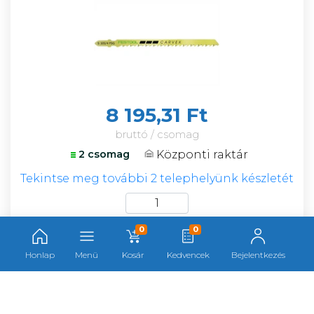
8 195,31 Ft
bruttó / csomag
Központi raktár
2 csomag
Tekintse meg további 2 telephelyünk készletét
csomag
0
0
Honlap
Menü
Kosár
Kedvencek
Bejelentkezés
Festool szúrófűrészlap S 75/4 FSG/5
F167242