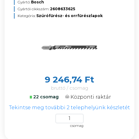
Gyártó:
Bosch
Gyártói cikkszám:
2608633625
Kategória:
Szúrófűrész- és orrfűrészlapok
9 246,74 Ft
bruttó / csomag
Központi raktár
22 csomag
Tekintse meg további 2 telephelyünk készletét
csomag