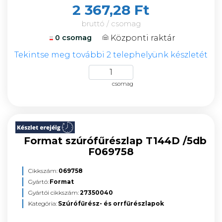
2 367,28 Ft
bruttó / csomag
Központi raktár
0 csomag
Tekintse meg további 2 telephelyünk készletét
csomag
Format szúrófűrészlap T144D /5db
F069758
Cikkszám:
069758
Gyártó:
Format
Gyártói cikkszám:
27350040
Kategória:
Szúrófűrész- és orrfűrészlapok