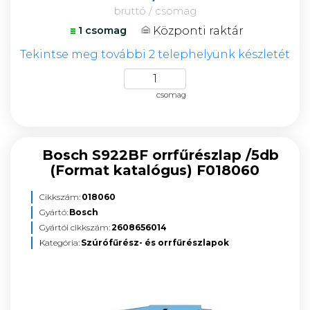
bruttó / csomag
Központi raktár
1 csomag
Tekintse meg további 2 telephelyünk készletét
csomag
Bosch S922BF orrfűrészlap /5db
(Format katalógus) F018060
Cikkszám:
018060
Gyártó:
Bosch
Gyártói cikkszám:
2608656014
Kategória:
Szúrófűrész- és orrfűrészlapok