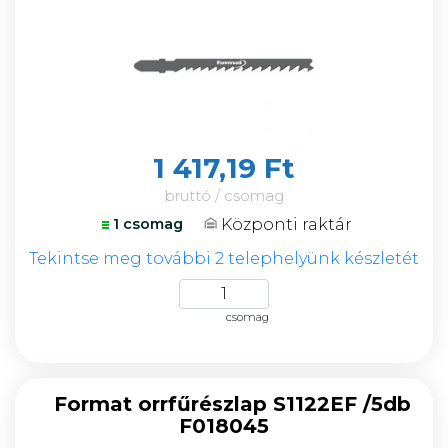
1 417,19 Ft
bruttó / csomag
Központi raktár
1 csomag
Tekintse meg további 2 telephelyünk készletét
csomag
Format orrfűrészlap S1122EF /5db
F018045