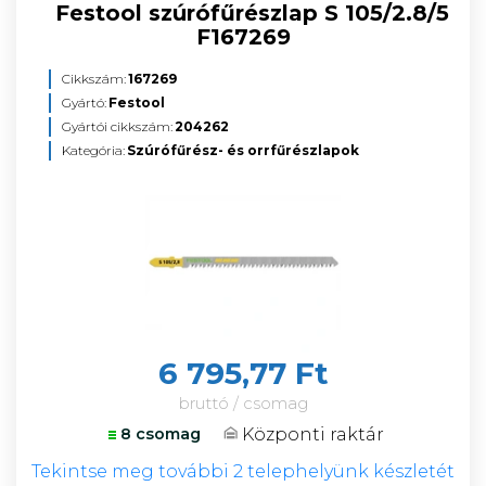
Festool szúrófűrészlap S 105/2.8/5
F167269
Cikkszám:
167269
Gyártó:
Festool
Gyártói cikkszám:
204262
Kategória:
Szúrófűrész- és orrfűrészlapok
6 795,77 Ft
bruttó / csomag
Központi raktár
8 csomag
Tekintse meg további 2 telephelyünk készletét