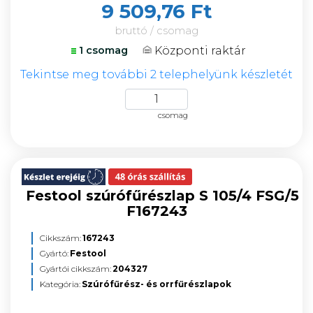
9 509,76 Ft
bruttó / csomag
Központi raktár
1 csomag
Tekintse meg további 2 telephelyünk készletét
csomag
Festool szúrófűrészlap S 105/4 FSG/5
F167243
Cikkszám:
167243
Gyártó:
Festool
Gyártói cikkszám:
204327
Kategória:
Szúrófűrész- és orrfűrészlapok