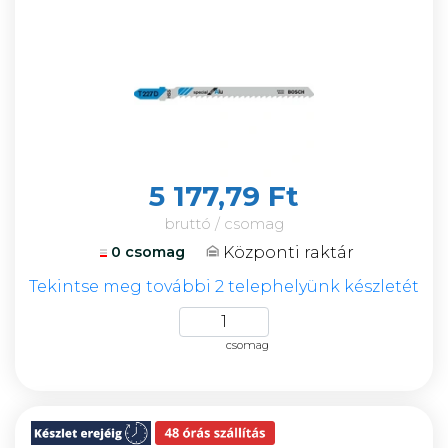
5 177,79 Ft
bruttó / csomag
Központi raktár
0 csomag
Tekintse meg további 2 telephelyünk készletét
csomag