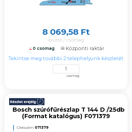
8 069,58 Ft
bruttó / csomag
Központi raktár
0 csomag
Tekintse meg további 2 telephelyünk készletét
csomag
Bosch szúrófűrészlap T 144 D /25db
(Format katalógus) F071379
Cikkszám:
071379