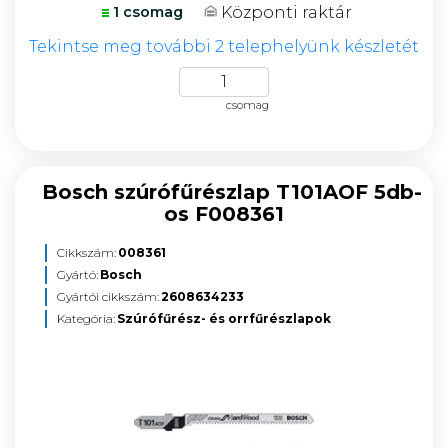
Központi raktár
1 csomag
Tekintse meg további 2 telephelyünk készletét
csomag
Bosch szúrófűrészlap T101AOF 5db-
os F008361
Cikkszám:
008361
Gyártó:
Bosch
Gyártói cikkszám:
2608634233
Kategória:
Szúrófűrész- és orrfűrészlapok