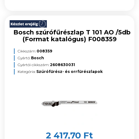
Bosch szúrófűrészlap T 101 AO /5db
(Format katalógus) F008359
Cikkszám:
008359
Gyártó:
Bosch
Gyártói cikkszám:
2608630031
Kategória:
Szúrófűrész- és orrfűrészlapok
2 417,70 Ft