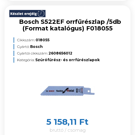
Bosch S522EF orrfűrészlap /5db
(Format katalógus) F018055
Cikkszám:
018055
Gyártó:
Bosch
Gyártói cikkszám:
2608656012
Kategória:
Szúrófűrész- és orrfűrészlapok
5 158,11 Ft
bruttó / csomag