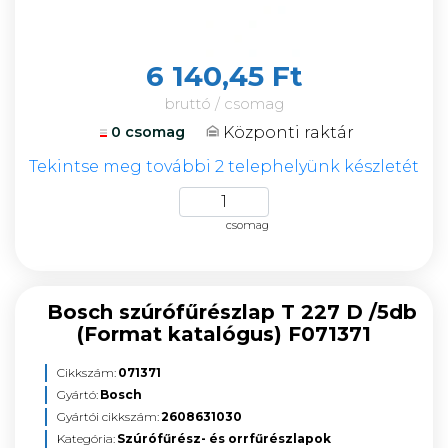
6 140,45 Ft
bruttó / csomag
Központi raktár
0 csomag
Tekintse meg további 2 telephelyünk készletét
csomag
Bosch szúrófűrészlap T 227 D /5db
(Format katalógus) F071371
Cikkszám:
071371
Gyártó:
Bosch
Gyártói cikkszám:
2608631030
Kategória:
Szúrófűrész- és orrfűrészlapok