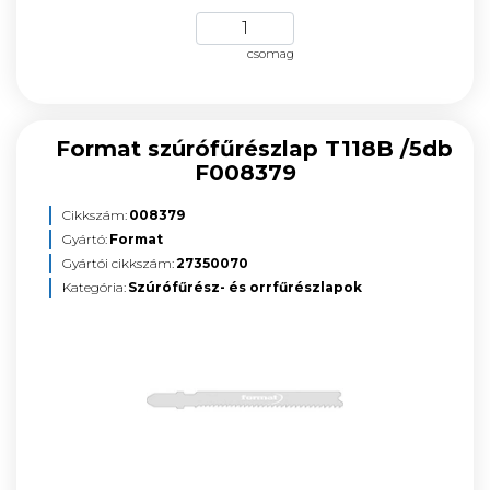
csomag
Format szúrófűrészlap T118B /5db
F008379
Cikkszám:
008379
Gyártó:
Format
Gyártói cikkszám:
27350070
Kategória:
Szúrófűrész- és orrfűrészlapok