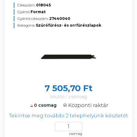
Cikkszám:
018045
Gyártó:
Format
Gyártói cikkszám:
27440040
Kategória:
Szúrófűrész- és orrfűrészlapok
7 505,70 Ft
bruttó / csomag
Központi raktár
0 csomag
Tekintse meg további 2 telephelyünk készletét
csomag