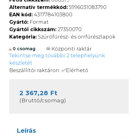
Alternatív termékkód:
5996031083790
EAN kód:
4317784103800
Gyártó:
Format
Gyártói cikkszám:
27350070
Kategória:
Szúrófűrész- és orrfűrészlapok
Központi raktár
0 csomag
Tekintse meg további 2 telephelyünk
készletét
Beszállítói raktáron:
✅
Elérhető
2 367,28 Ft
(Bruttó/csomag)
Leírás