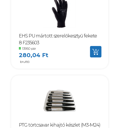
EHS PU mártott szerelőkesztyű fekete
8 F235603
13950 pár
280,04 Ft
bruttó
PTG törtcsavar kihajtó készlet (M3-M24)