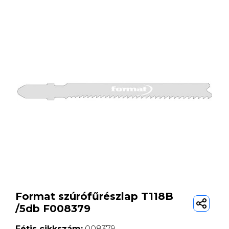
Format szúrófűrészlap T118B
/5db F008379
Fétis cikkszám:
008379