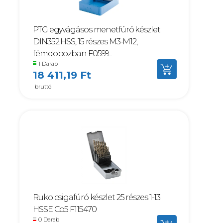
PTG egyvágásos menetfúró készlet
DIN352 HSS, 15 részes M3-M12,
fémdobozban F0599...
1 Darab
18 411,19 Ft
bruttó
Ruko csigafúró készlet 25 részes 1-13
HSSE Co5 F115470
0 Darab