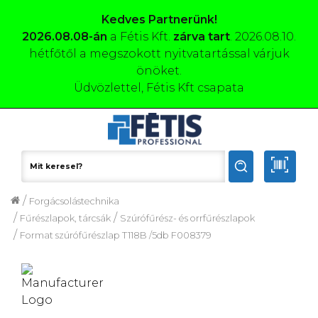
Kedves Partnerünk!
2026.08.08-án
a Fétis Kft.
zárva tart
. 2026.08.10.
hétfőtől a megszokott nyitvatartással várjuk
önöket.
Üdvözlettel, Fétis Kft csapata
/
Forgácsolástechnika
/
/
Fűrészlapok, tárcsák
Szúrófűrész- és orrfűrészlapok
/
Format szúrófűrészlap T118B /5db F008379