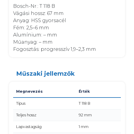
Bosch-Nr.: T 118 B

Vágási hossz: 67 mm

Anyag: HSS gyorsacél

Fém: 2,5–6 mm

Alumínium: – mm

Műanyag: – mm

Fogosztás: progresszív 1,9–2,3 mm
Műszaki jellemzők
Megnevezés
Érték
Típus
T 118 B
Teljes hossz
92 mm
Lapvastagság
1 mm