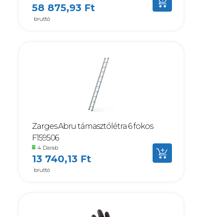
58 875,93 Ft
bruttó
Zarges Abru támasztólétra 6 fokos
F159506
4 Darab
13 740,13 Ft
bruttó