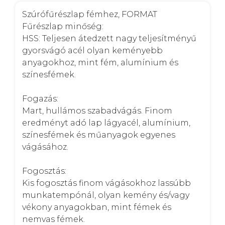
Szúrófűrészlap fémhez, FORMAT

Fűrészlap minőség: 

HSS: Teljesen átedzett nagy teljesítményű 
gyorsvágó acél olyan keményebb 
anyagokhoz, mint fém, alumínium és 
színesfémek. 

Fogazás: 

Mart, hullámos szabadvágás. Finom 
eredményt adó lap lágyacél, alumínium, 
színesfémek és műanyagok egyenes 
vágásához. 

Fogosztás: 

Kis fogosztás finom vágásokhoz lassúbb 
munkatempónál, olyan kemény és/vagy 
vékony anyagokban, mint fémek és 
nemvas fémek. 
