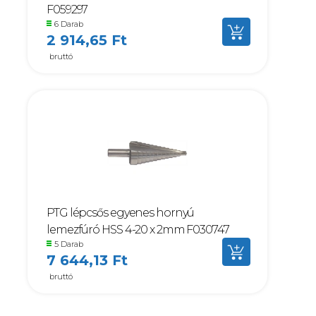
F059297
6 Darab
2 914,65 Ft
bruttó
PTG lépcsős egyenes hornyú
lemezfúró HSS 4-20 x 2mm F030747
5 Darab
7 644,13 Ft
bruttó