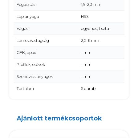
Fogosztás
1,9-2,3 mm
Lap anyaga
HSS
Vágás
egyenes, tiszta
Lemezvastagság
2,5-6 mm
GFK, epoxi
- mm
Profilok, csövek
- mm
Szendvics anyagok
- mm
Tartalom
5 darab
Ajánlott termékcsoportok