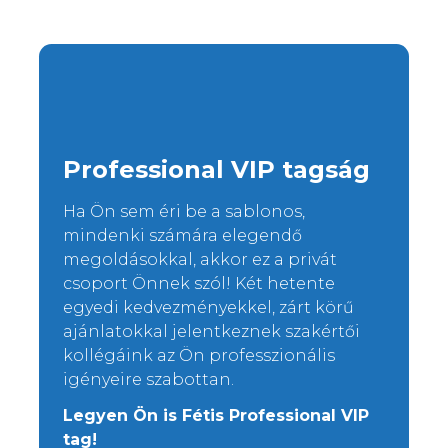
Professional VIP tagság
Ha Ön sem éri be a sablonos,
mindenki számára elegendő
megoldásokkal, akkor ez a privát
csoport Önnek szól! Két hetente
egyedi kedvezményekkel, zárt körű
ajánlatokkal jelentkeznek szakértői
kollégáink az Ön professzionális
igényeire szabottan.
Legyen Ön is Fétis Professional VIP
tag!