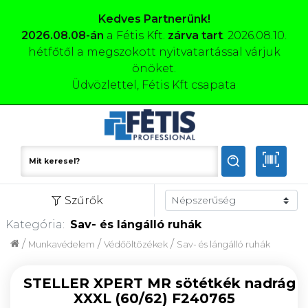
Kedves Partnerünk!
2026.08.08-án
a Fétis Kft.
zárva tart
. 2026.08.10.
hétfőtől a megszokott nyitvatartással várjuk
önöket.
Üdvözlettel, Fétis Kft csapata
Szűrők
Kategória:
Sav- és lángálló ruhák
/
/
/
Munkavédelem
Védőöltözékek
Sav- és lángálló ruhák
STELLER XPERT MR sötétkék nadrág
XXXL (60/62) F240765