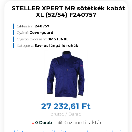
STELLER XPERT MR sötétkék kabát
XL (52/54) F240757
Cikkszám:
240757
Gyártó:
Coverguard
Gyártói cikkszám:
8MSTJNXL
Kategória:
Sav- és lángálló ruhák
27 232,61 Ft
bruttó / Darab
Központi raktár
0 Darab