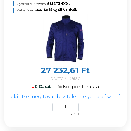
Gyártói cikkszám:
8MSTJNXXL
Kategória:
Sav- és lángálló ruhák
27 232,61 Ft
bruttó / Darab
Központi raktár
0 Darab
Tekintse meg további 2 telephelyünk készletét
Darab