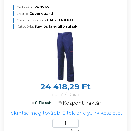
Cikkszám:
240765
Gyártó:
Coverguard
Gyártói cikkszám:
8MSTTNXXXL
Kategória:
Sav- és lángálló ruhák
24 418,29 Ft
bruttó / Darab
Központi raktár
0 Darab
Tekintse meg további 2 telephelyünk készletét
Darab