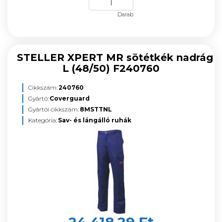
Darab
STELLER XPERT MR sötétkék nadrág
L (48/50) F240760
Cikkszám:
240760
Gyártó:
Coverguard
Gyártói cikkszám:
8MSTTNL
Kategória:
Sav- és lángálló ruhák