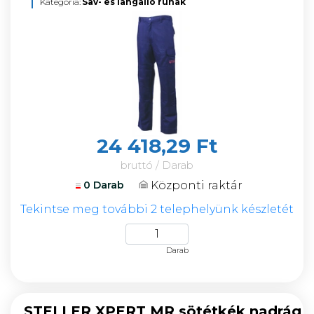
Kategória:
Sav- és lángálló ruhák
24 418,29 Ft
bruttó / Darab
Központi raktár
0 Darab
Tekintse meg további 2 telephelyünk készletét
Darab
STELLER XPERT MR sötétkék nadrág