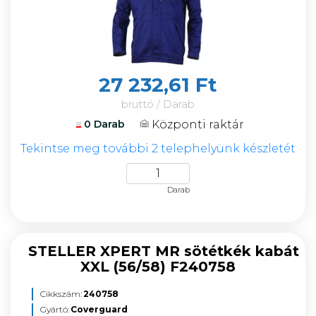
27 232,61 Ft
bruttó / Darab
Központi raktár
0 Darab
Tekintse meg további 2 telephelyünk készletét
Darab
STELLER XPERT MR sötétkék kabát
XXL (56/58) F240758
Cikkszám:
240758
Gyártó:
Coverguard