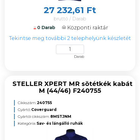
27 232,61 Ft
bruttó / Darab
Központi raktár
0 Darab
Tekintse meg további 2 telephelyünk készletét
Darab
STELLER XPERT MR sötétkék kabát
M (44/46) F240755
Cikkszám:
240755
Gyártó:
Coverguard
Gyártói cikkszám:
8MSTJNM
Kategória:
Sav- és lángálló ruhák