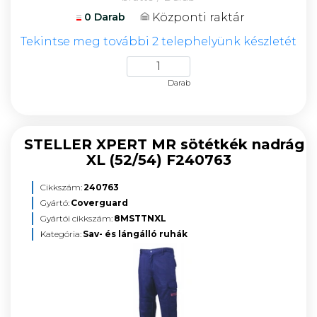
Központi raktár
0 Darab
Tekintse meg további 2 telephelyünk készletét
Darab
STELLER XPERT MR sötétkék nadrág
XL (52/54) F240763
Cikkszám:
240763
Gyártó:
Coverguard
Gyártói cikkszám:
8MSTTNXL
Kategória:
Sav- és lángálló ruhák