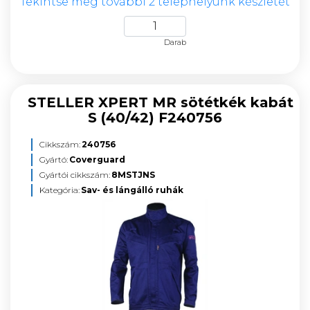
Tekintse meg további 2 telephelyünk készletét
Darab
STELLER XPERT MR sötétkék kabát
S (40/42) F240756
Cikkszám:
240756
Gyártó:
Coverguard
Gyártói cikkszám:
8MSTJNS
Kategória:
Sav- és lángálló ruhák