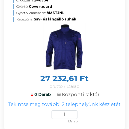
Cikkszám:
240754
Gyártó:
Coverguard
Gyártói cikkszám:
8MSTJNL
Kategória:
Sav- és lángálló ruhák
27 232,61 Ft
bruttó / Darab
Központi raktár
0 Darab
Tekintse meg további 2 telephelyünk készletét
Darab