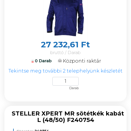
27 232,61 Ft
bruttó / Darab
Központi raktár
0 Darab
Tekintse meg további 2 telephelyünk készletét
Darab
STELLER XPERT MR sötétkék kabát
L (48/50) F240754