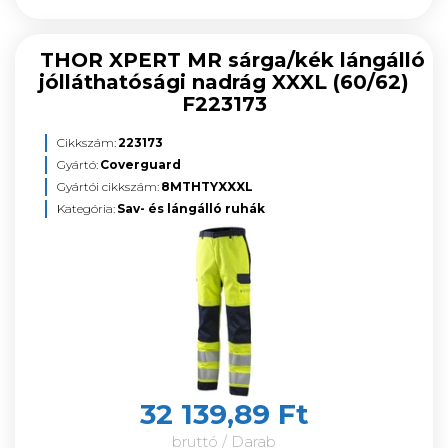
THOR XPERT MR sárga/kék lángálló
jólláthatósági nadrág XXXL (60/62)
F223173
Cikkszám:
223173
Gyártó:
Coverguard
Gyártói cikkszám:
8MTHTYXXXL
Kategória:
Sav- és lángálló ruhák
32 139,89 Ft
bruttó / Darab