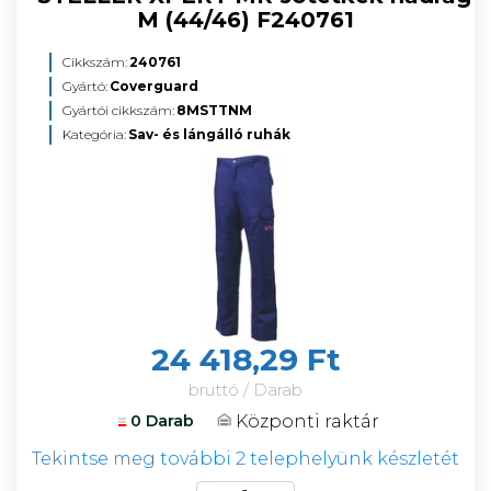
M (44/46) F240761
Cikkszám:
240761
Gyártó:
Coverguard
Gyártói cikkszám:
8MSTTNM
Kategória:
Sav- és lángálló ruhák
24 418,29 Ft
bruttó / Darab
Központi raktár
0 Darab
Tekintse meg további 2 telephelyünk készletét