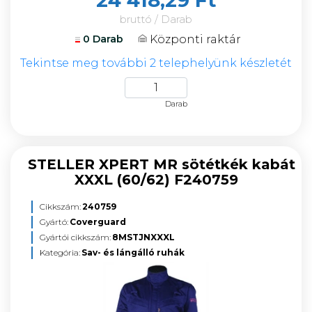
24 418,29 Ft
bruttó / Darab
Központi raktár
0 Darab
Tekintse meg további 2 telephelyünk készletét
Darab
STELLER XPERT MR sötétkék kabát
XXXL (60/62) F240759
Cikkszám:
240759
Gyártó:
Coverguard
Gyártói cikkszám:
8MSTJNXXXL
Kategória:
Sav- és lángálló ruhák