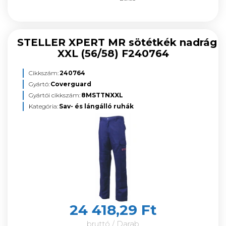
STELLER XPERT MR sötétkék nadrág
XXL (56/58) F240764
Cikkszám:
240764
Gyártó:
Coverguard
Gyártói cikkszám:
8MSTTNXXL
Kategória:
Sav- és lángálló ruhák
24 418,29 Ft
bruttó / Darab