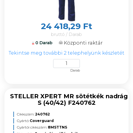
24 418,29 Ft
bruttó / Darab
Központi raktár
0 Darab
Tekintse meg további 2 telephelyünk készletét
Darab
STELLER XPERT MR sötétkék nadrág
S (40/42) F240762
Cikkszám:
240762
Gyártó:
Coverguard
Gyártói cikkszám:
8MSTTNS