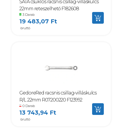
SATA csuklós racsnis csillag-villáskulcs
22mm reteszelhető F182608
3 Darab
19 483,07 Ft
bruttó
GedoreRed racsnis csillag-villáskulcs
R/L 22mm R07200220 F123992
0 Darab
13 743,94 Ft
bruttó