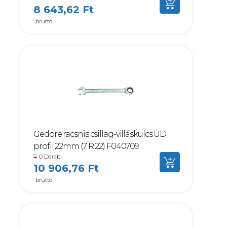
8 643,62 Ft
bruttó
Gedore racsnis csillag-villáskulcs UD
profil 22mm (7 R 22) F040709
0 Darab
10 906,76 Ft
bruttó