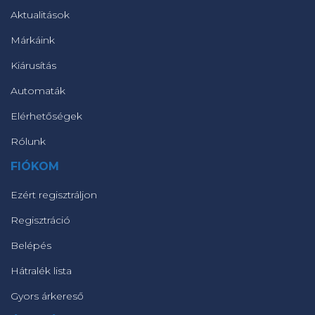
Aktualitások
Márkáink
Kiárusítás
Automaták
Elérhetőségek
Rólunk
FIÓKOM
Ezért regisztráljon
Regisztráció
Belépés
Hátralék lista
Gyors árkereső