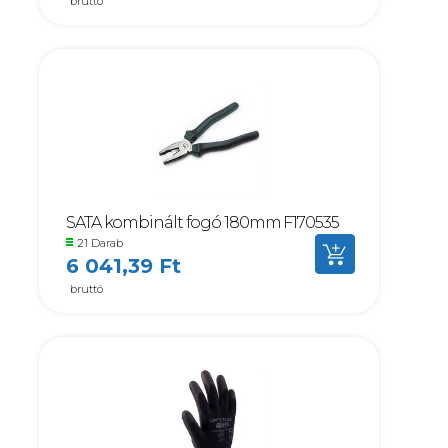
bruttó
SATA kombinált fogó 180mm F170535
21 Darab
6 041,39 Ft
bruttó