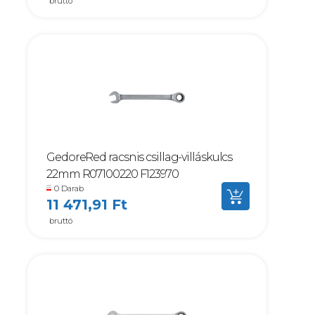
bruttó
GedoreRed racsnis csillag-villáskulcs
22mm R07100220 F123970
0 Darab
11 471,91 Ft
bruttó