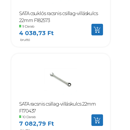
SATA csuklós racsnis csillag-villáskulcs
22mm F182573
9 Darab
4 038,73 Ft
bruttó
SATA racsnis csillag-villáskulcs 22mm
F170437
10 Darab
7 082,79 Ft