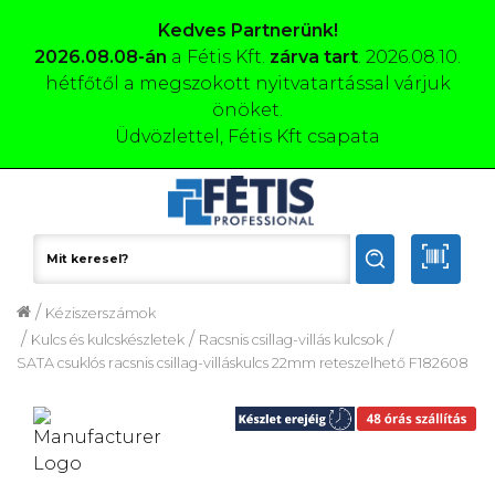
Kedves Partnerünk!
2026.08.08-án
a Fétis Kft.
zárva tart
. 2026.08.10.
hétfőtől a megszokott nyitvatartással várjuk
önöket.
Üdvözlettel, Fétis Kft csapata
/
Kéziszerszámok
/
/
/
Kulcs és kulcskészletek
Racsnis csillag-villás kulcsok
SATA csuklós racsnis csillag-villáskulcs 22mm reteszelhető F182608