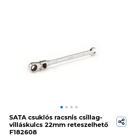
SATA csuklós racsnis csillag-
villáskulcs 22mm reteszelhető
F182608