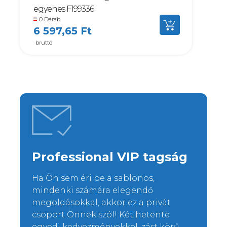
egyenes F199336
0 Darab
6 597,65 Ft
bruttó
Professional VIP tagság
Ha Ön sem éri be a sablonos,
mindenki számára elegendő
megoldásokkal, akkor ez a privát
csoport Önnek szól! Két hetente
egyedi kedvezményekkel, zárt körű