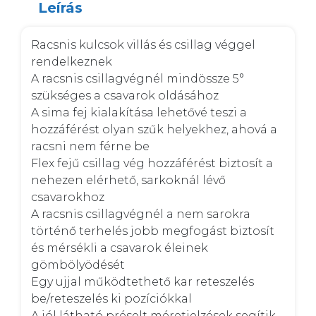
Leírás
Racsnis kulcsok villás és csillag véggel 
rendelkeznek 

A racsnis csillagvégnél mindössze 5° 
szükséges a csavarok oldásához 

A sima fej kialakítása lehetővé teszi a 
hozzáférést olyan szűk helyekhez, ahová a 
racsni nem férne be 

Flex fejű csillag vég hozzáférést biztosít a 
nehezen elérhető, sarkoknál lévő 
csavarokhoz 

A racsnis csillagvégnél a nem sarokra 
történő terhelés jobb megfogást biztosít 
és mérsékli a csavarok éleinek 
gömbölyödését 

Egy ujjal működtethető kar reteszelés 
be/reteszelés ki pozíciókkal 

A jól látható préselt méretjelzések segítik 