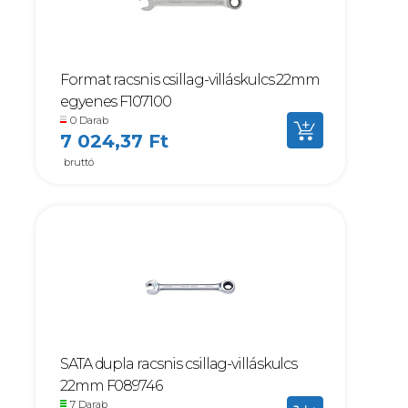
Format racsnis csillag-villáskulcs 22mm
egyenes F107100
0 Darab
7 024,37 Ft
bruttó
SATA dupla racsnis csillag-villáskulcs
22mm F089746
7 Darab