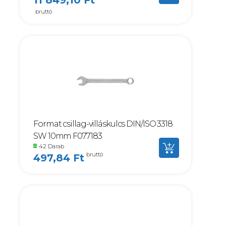
11 849,10 Ft
bruttó
Format csillag-villáskulcs DIN/ISO 3318
SW 10mm F077183
42 Darab
bruttó
497,84 Ft