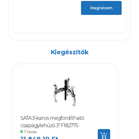
Megnézem
Kiegészítők
SATA 3-karos megfordítható
csapágylehúzó 3" F182775
7 Darab