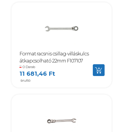
Format racsnis csillag-villáskulcs
átkapcsolható 22mm F107107
0 Darab
11 681,46 Ft
bruttó