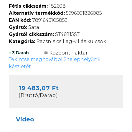
Fétis cikkszám:
182608
Alternatív termékkód:
5996091826085
EAN kód:
7891645105853
Gyártó:
Sata
Gyártói cikkszám:
ST46815ST
Kategória:
Racsnis csillag-villás kulcsok
Központi raktár
3 Darab
Tekintse meg további 2 telephelyünk
készletét
19 483,07 Ft
(Bruttó/Darab)
Video