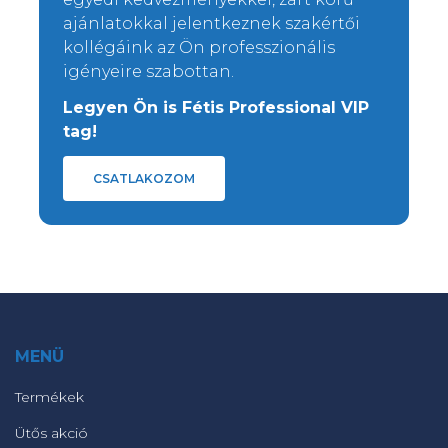
ajánlatokkal jelentkeznek szakértői
kollégáink az Ön professzionális
igényeire szabottan.
Legyen Ön is Fétis Professional VIP
tag!
CSATLAKOZOM
MENÜ
Termékek
Ütős akció