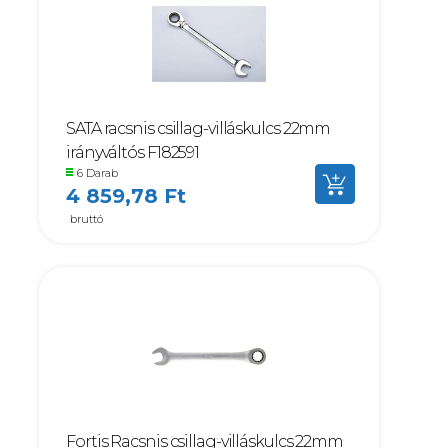
SATA racsnis csillag-villáskulcs 22mm
irányváltós F182591
6 Darab
4 859,78 Ft
bruttó
Fortis Racsnis csillag-villáskulcs 22mm