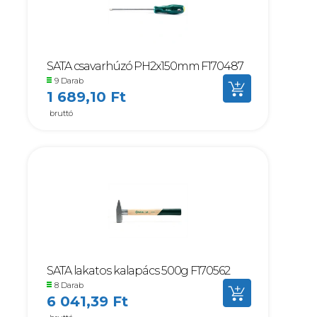
SATA csavarhúzó PH2x150mm F170487
9 Darab
1 689,10 Ft
bruttó
SATA lakatos kalapács 500g F170562
8 Darab
6 041,39 Ft