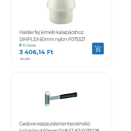
Halder fej kímélő kalapácshoz
SIMPLEX 60mm nylon F075327
10 Darab
3 406,14 Ft
bruttó
Gedore visszaütésmentes kímélő
kalapács d 60mm (248 ST-60) F031028