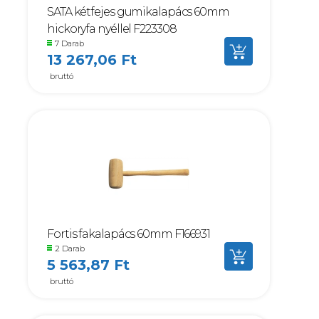
SATA kétfejes gumikalapács 60mm
hickoryfa nyéllel F223308
7 Darab
13 267,06 Ft
bruttó
Fortis fakalapács 60mm F166931
2 Darab
5 563,87 Ft
bruttó