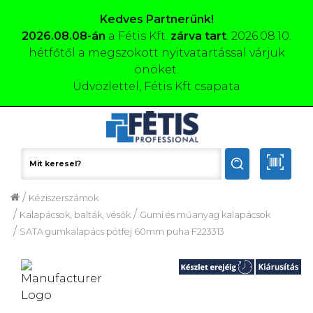
Kedves Partnerünk!
2026.08.08-án
a Fétis Kft.
zárva tart
. 2026.08.10.
hétfőtől a megszokott nyitvatartással várjuk
önöket.
Üdvözlettel, Fétis Kft csapata
/
Kéziszerszámok
/
/
Kalapácsok, balták, vésők
Gumi és műanyag kalapácsok
/
SATA gumkalapács pótfej 60mm puha F223313