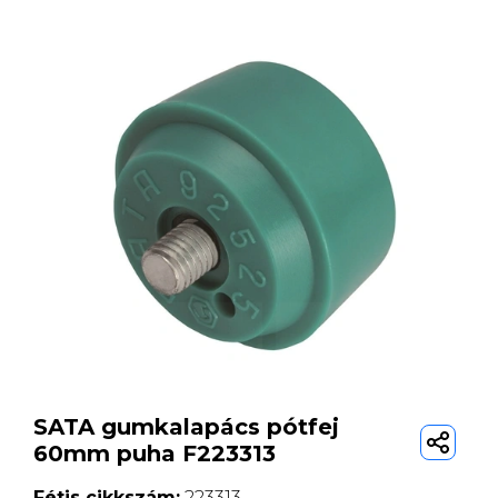
SATA gumkalapács pótfej
60mm puha F223313
Fétis cikkszám:
223313