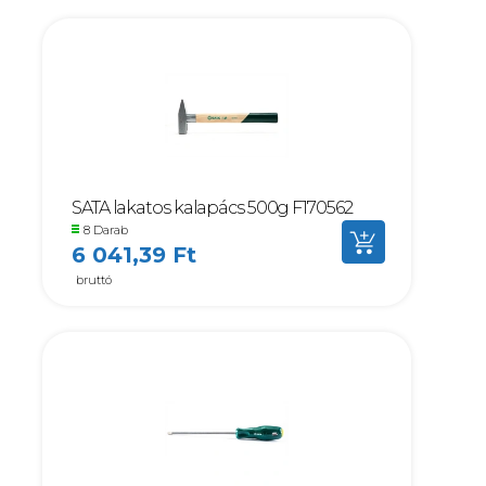
SATA lakatos kalapács 500g F170562
8 Darab
6 041,39 Ft
bruttó