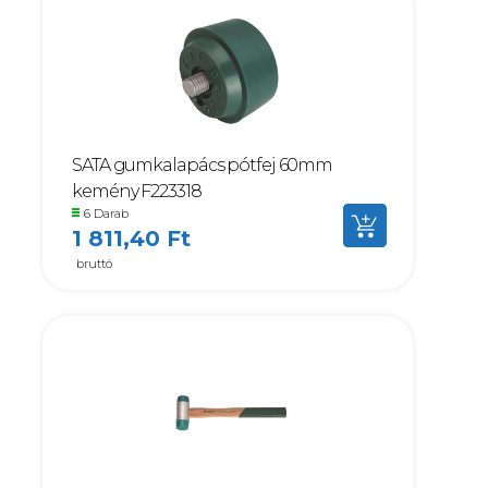
SATA gumkalapács pótfej 60mm
kemény F223318
6 Darab
1 811,40 Ft
bruttó