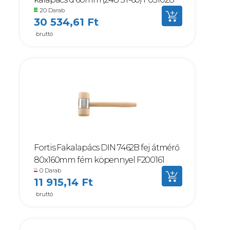
20 Darab
30 534,61 Ft
bruttó
Fortis Fakalapács DIN 7462B fej átmérő
80x160mm fém köpennyel F200161
0 Darab
11 915,14 Ft
bruttó