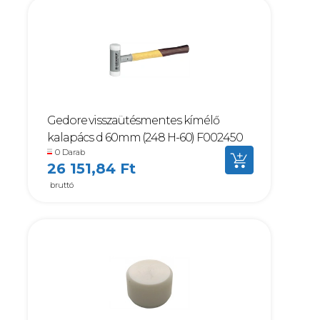
Gedore visszaütésmentes kímélő
kalapács d 60mm (248 H-60) F002450
0 Darab
26 151,84 Ft
bruttó