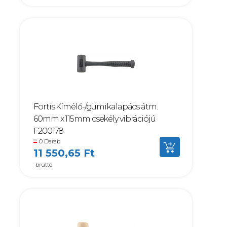
Fortis Kímélő-/gumikalapács átm.
60mm x 115mm csekély vibrációjú
F200178
0 Darab
11 550,65 Ft
bruttó