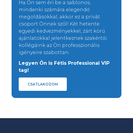
Ha Ön sem éri be a sablonos,
mindenki számára elegendő
megoldásokkal, akkor ez a privát
csoport Önnek szól! Két hetente
egyedi kedvezményekkel, zárt körű
ajánlatokkal jelentkeznek szakértői
kollégáink az Ön professzionális
igényeire szabottan.
Legyen Ön is Fétis Professional VIP
tag!
CSATLAKOZOM