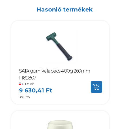
Hasonló termékek
SATA gumikalapács 400g 260mm
F182807
0 Darab
9 630,41 Ft
bruttó