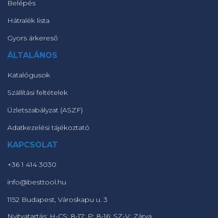
Belépés
Hátralék lista
Gyors árkereső
ÁLTALÁNOS
Katalógusok
Szállítási feltételek
Üzletszabályzat (ASZF)
Adatkezelési tájékoztató
KAPCSOLAT
+36 1 414 3030
info@besttool.hu
1152 Budapest, Városkapu u. 3
Nyitvatartás: H-CS: 8-17; P: 8-16; SZ-V: Zárva