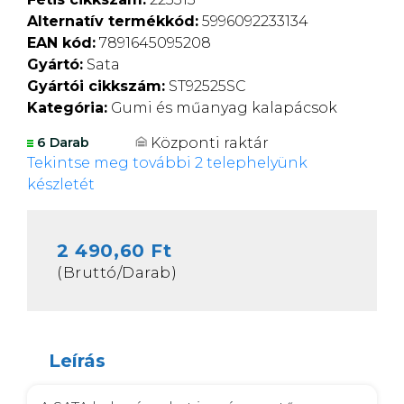
Alternatív termékkód:
5996092233134
EAN kód:
7891645095208
Gyártó:
Sata
Gyártói cikkszám:
ST92525SC
Kategória:
Gumi és műanyag kalapácsok
Központi raktár
6 Darab
Tekintse meg további 2 telephelyünk
készletét
2 490,60 Ft
(Bruttó/Darab)
Leírás