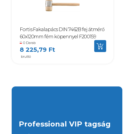
Fortis Fakalapács DIN 7462B fej átmérő
60x120mm fém köpennyel F200159
0 Darab
8 225,79 Ft
bruttó
Professional VIP tagság