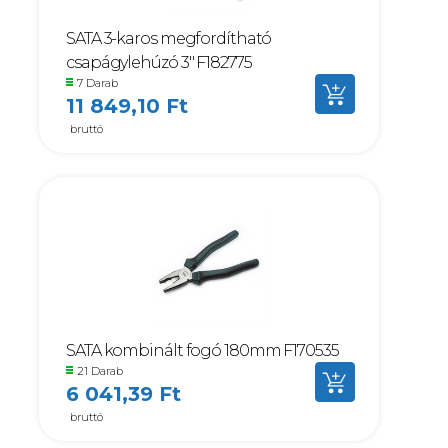
SATA 3-karos megfordítható
csapágylehúzó 3" F182775
7 Darab
11 849,10 Ft
bruttó
SATA kombinált fogó 180mm F170535
21 Darab
6 041,39 Ft
bruttó