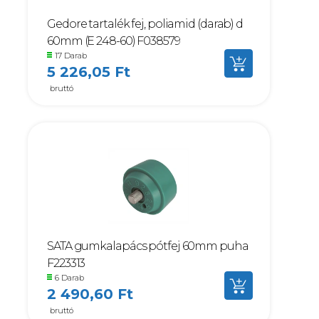
Gedore tartalék fej, poliamid (darab) d
60mm (E 248-60) F038579
17 Darab
5 226,05 Ft
bruttó
SATA gumkalapács pótfej 60mm puha
F223313
6 Darab
2 490,60 Ft
bruttó