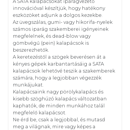
A SATA kalapácsokat iparágvezető 
innovációval készítjük, hogy hatékony 
eszközöket adjunk a dolgos kezekbe. 

Az üvegszálas, gumi- vagy hikorifa-nyelek 
számos iparág szakemberei igényeinek 
megfelelnek, és dead-blow vagy 
gömbvégű (pein) kalapácsok is 
beszerezhetők. 

A keretezéstől a szögek beverésen át a 
kényes gépek karbantartásáig a SATA 
kalapácsok lehetővé teszik a szakemberek 
számára, hogy a legjobban végezzék 
munkájukat. 

Kalapácsaink nagy pörölykalapács és 
kisebb szöghúzó kalapács változatban 
kaphatók, de minden munkához talál 
megfelelő kalapácsot. 

Ne érd be, csak a legjobbal, és mutasd 
meg a világnak, mire vagy képes a 