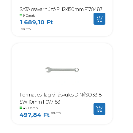
SATA csavarhúzó PH2x150mm F170487
9 Darab
1 689,10 Ft
bruttó
Format csillag-villáskulcs DIN/ISO 3318
SW 10mm F077183
42 Darab
bruttó
497,84 Ft