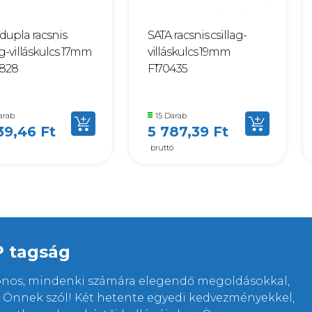
dupla racsnis
SATA racsnis csillag-
ag-villáskulcs 17mm
villáskulcs 19mm
828
F170435
arab
15 Darab
39,46 Ft
5 787,39 Ft
bruttó
P tagság
lonos, mindenki számára elegendő megoldásokkal,
rt Önnek szól! Két hetente egyedi kedvezményekkel,