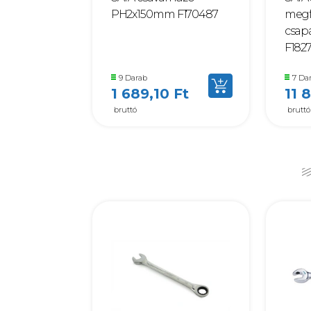
PH2x150mm F170487
megf
csap
F182
9 Darab
7 Da
1 689,10 Ft
11 
bruttó
bruttó