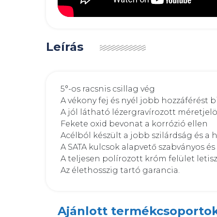
Leírás
5°-os racsnis csillag vég

A vékony fej és nyél jobb hozzáférést 
A jól látható lézergravírozott méretjel
Fekete oxid bevonat a korrózió ellen

Acélból készült a jobb szilárdság és 
A SATA kulcsok alapvető szabványos é
A teljesen polírozott króm felület letis
Az élethosszig tartó garancia.
Ajánlott termékcsoporto