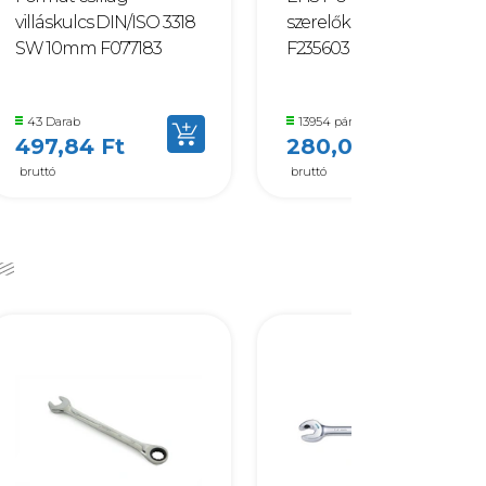
villáskulcs DIN/ISO 3318
szerelőkesztyű fekete 8
SW 10mm F077183
F235603
43 Darab
13954 pár
497,84 Ft
280,04 Ft
bruttó
bruttó