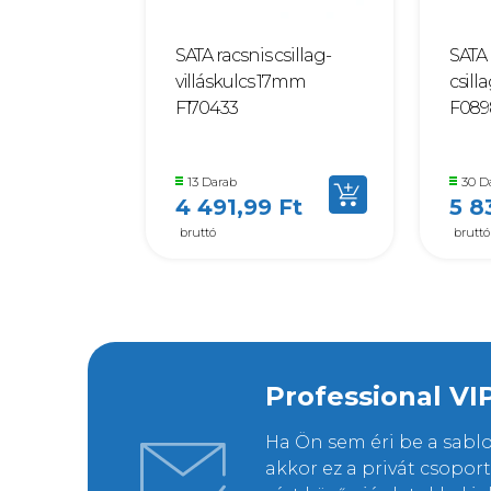
SATA racsnis csillag-
SATA 
villáskulcs 17mm
csill
F170433
F089
13 Darab
30 D
4 491,99 Ft
5 8
bruttó
bruttó
Professional VI
Ha Ön sem éri be a sab
akkor ez a privát csopo