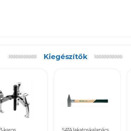
Kiegészítők
3-karos
SATA lakatos kalapács