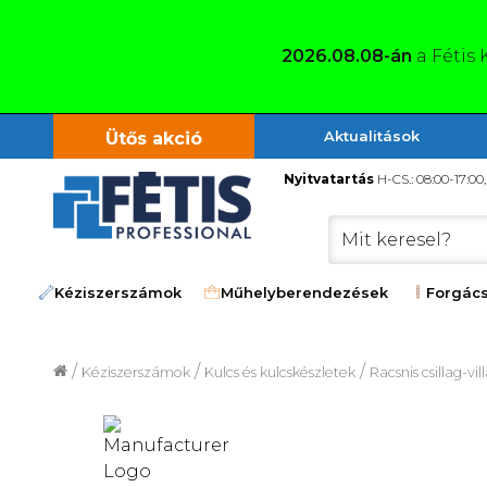
2026.08.08-án
a Fétis 
Aktualitások
Ütős akció
Nyitvatartás
H-CS.: 08:00-17:00
Kéziszerszámok
Műhelyberendezések
Forgács
/
/
/
Kéziszerszámok
Kulcs és kulcskészletek
Racsnis csillag-vil