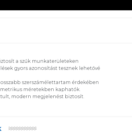
biztosít a szűk munkaterületeken

ölések gyors azonosítást tesznek lehetővé

a hosszabb szerszámélettartam érdekében

s metrikus méretekben kaphatók.

ztult, modern megjelenést biztosít.

k