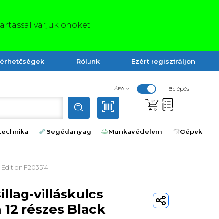
tartással várjuk önöket.
lérhetőségek
Rólunk
Ezért regisztráljon
Belépés
ÁFA-val
technika
Segédanyag
Munkavédelem
Gépek
k Edition F203514
illag-villáskulcs
 12 részes Black