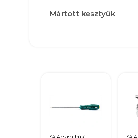
Mártott kesztyűk
SATA csavarhúzó
SATA 