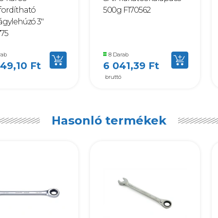
ordítható
500g F170562
ágylehúzó 3"
775
rab
8 Darab
849,10 Ft
6 041,39 Ft
bruttó
Hasonló termékek