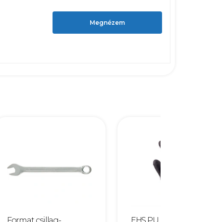
Megnézem
Format csillag-
EHS PU mártott