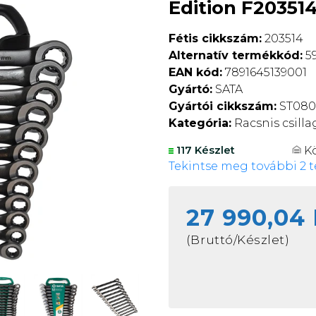
Edition F20351
Fétis cikkszám:
203514
Alternatív termékkód:
59
EAN kód:
7891645139001
Gyártó:
SATA
Gyártói cikkszám:
ST080
Kategória:
Racsnis csilla
K
117 Készlet
Tekintse meg további 2 t
27 990,04 
(Bruttó/Készlet)