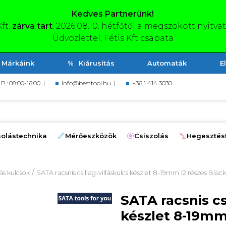
Kedves Partnerünk!
Kft.
zárva tart
. 2026.08.10. hétfőtől a megszokott nyitva
Üdvözlettel, Fétis Kft csapata
Márkáink
Kiárusítás
Automaták
E
, P.: 08:00-16:00 |
info@besttool.hu
|
+36 1 414 3030
olástechnika
Mérőeszközök
Csiszolás
Hegesztés
/
lás kulcsok
SATA racsnis csillag-villáskulcs készlet 8-19mm 12 részes Blac
SATA racsnis cs
készlet 8-19mm