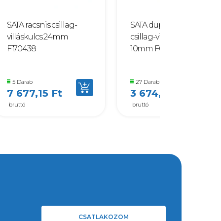
SATA racsnis csillag-
SATA dupla racsnis
villáskulcs 24mm
csillag-villáskulcs
F170438
10mm F089821
5 Darab
27 Darab
7 677,15 Ft
3 674,11 Ft
bruttó
bruttó
CSATLAKOZOM