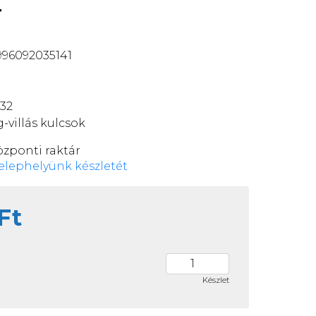
4
96092035141
32
g-villás kulcsok
özponti raktár
elephelyünk készletét
Ft
Készlet