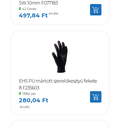
SW 10mm F077183
42 Darab
bruttó
497,84 Ft
EHS PU mártott szerelőkesztyű fekete
8 F235603
13950 pár
280,04 Ft
bruttó