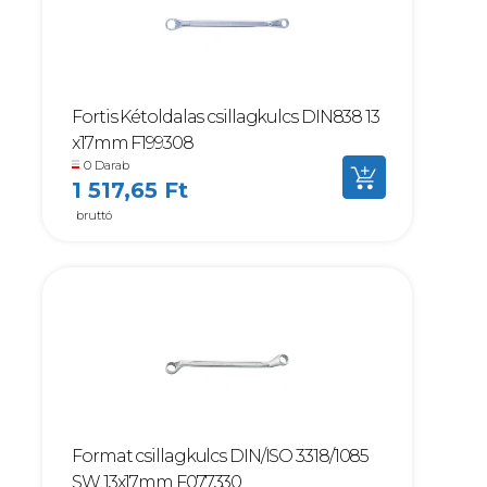
Fortis Kétoldalas csillagkulcs DIN838 13
x17mm F199308
0 Darab
1 517,65 Ft
bruttó
Format csillagkulcs DIN/ISO 3318/1085
SW 13x17mm F077330