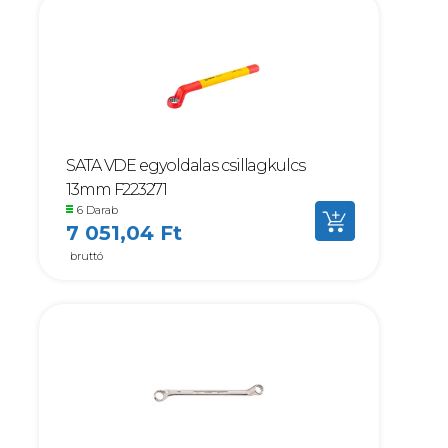
SATA VDE egyoldalas csillagkulcs
13mm F223271
6 Darab
7 051,04 Ft
bruttó