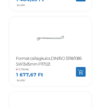
bruttó
Format csillagkulcs DIN/ISO 3318/1085
SW13x15mm F117021
0 Darab
1 677,67 Ft
bruttó