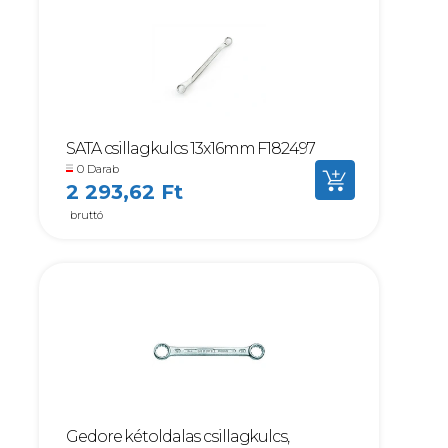
SATA csillagkulcs 13x16mm F182497
0 Darab
2 293,62 Ft
bruttó
Gedore kétoldalas csillagkulcs,