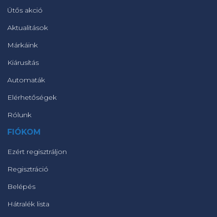
Ütős akció
Aktualitások
Márkáink
Kiárusítás
Automaták
Elérhetőségek
Rólunk
FIÓKOM
Ezért regisztráljon
Regisztráció
Belépés
Hátralék lista