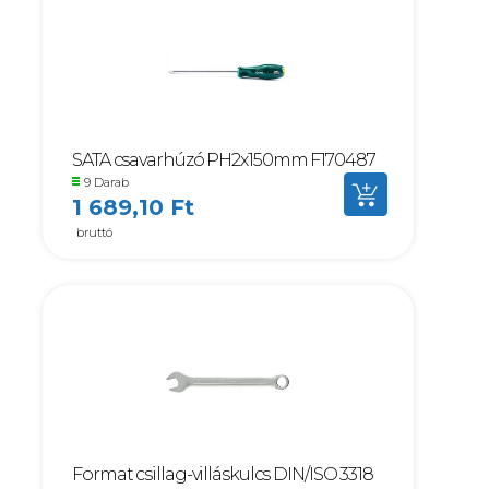
SATA csavarhúzó PH2x150mm F170487
9 Darab
1 689,10 Ft
bruttó
Format csillag-villáskulcs DIN/ISO 3318