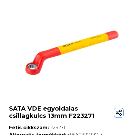
SATA VDE egyoldalas
csillagkulcs 13mm F223271
Fétis cikkszám:
223271
Alternatív termékkód:
5996092232717