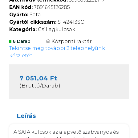
EAN kód:
7891645126285
Gyártó:
Sata
Gyártói cikkszám:
ST42413SC
Kategória:
Csillagkulcsok
Központi raktár
6 Darab
Tekintse meg további 2 telephelyünk
készletét
7 051,04 Ft
(Bruttó/Darab)
Leírás
A SATA kulcsok az alapvető szabványos és 