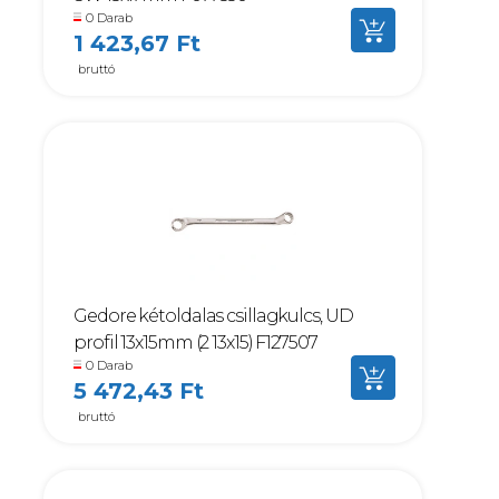
0 Darab
1 423,67 Ft
bruttó
Gedore kétoldalas csillagkulcs, UD
profil 13x15mm (2 13x15) F127507
0 Darab
5 472,43 Ft
bruttó