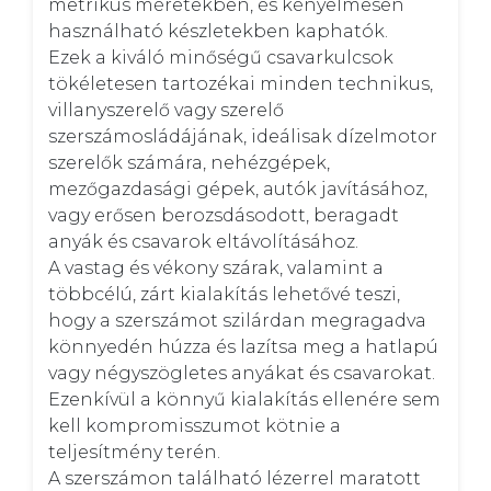
metrikus méretekben, és kényelmesen 
használható készletekben kaphatók. 

Ezek a kiváló minőségű csavarkulcsok 
tökéletesen tartozékai minden technikus, 
villanyszerelő vagy szerelő 
szerszámosládájának, ideálisak dízelmotor 
szerelők számára, nehézgépek, 
mezőgazdasági gépek, autók javításához,  
vagy erősen berozsdásodott, beragadt 
anyák és csavarok eltávolításához. 

A vastag és vékony szárak, valamint a 
többcélú, zárt kialakítás lehetővé teszi, 
hogy a szerszámot szilárdan megragadva 
könnyedén húzza és lazítsa meg a hatlapú 
vagy négyszögletes anyákat és csavarokat. 

Ezenkívül a könnyű kialakítás ellenére sem 
kell kompromisszumot kötnie a 
teljesítmény terén. 

A szerszámon található lézerrel maratott 