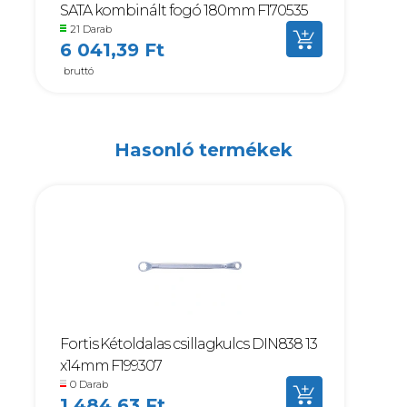
SATA kombinált fogó 180mm F170535
21 Darab
6 041,39 Ft
bruttó
Hasonló termékek
Fortis Kétoldalas csillagkulcs DIN838 13
x14mm F199307
0 Darab
1 484,63 Ft