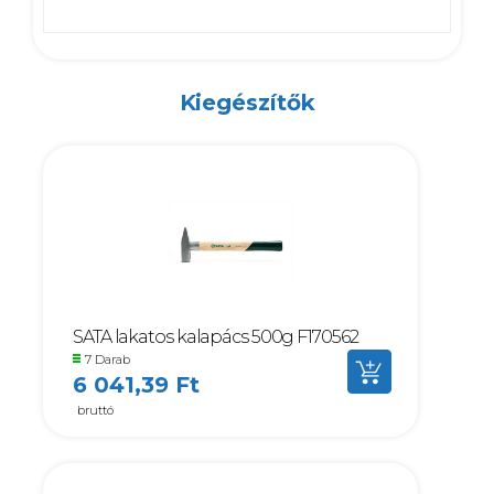
Kiegészítők
SATA lakatos kalapács 500g F170562
7 Darab
6 041,39 Ft
bruttó