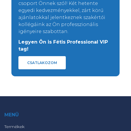
csoport Önnek szól! Két hetente
egyedi kedvezményekkel, zárt körű
ajánlatokkal jelentkeznek szakértői
kollégáink az Ön professzionális
igényeire szabottan.
Legyen Ön is Fétis Professional VIP
tag!
CSATLAKOZOM
MENÜ
Termékek