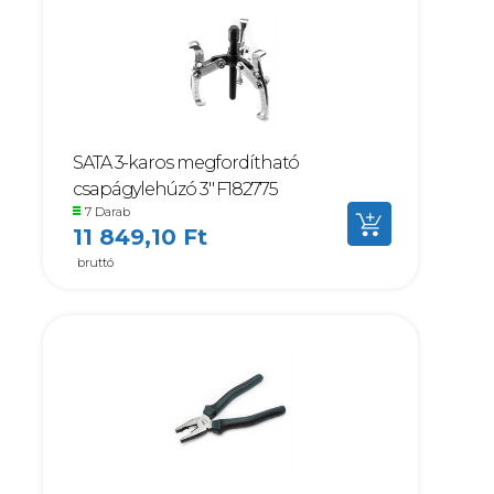
SATA 3-karos megfordítható
csapágylehúzó 3" F182775
7 Darab
11 849,10 Ft
bruttó