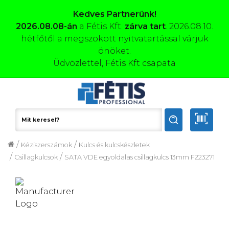
Kedves Partnerünk!
2026.08.08-án
a Fétis Kft.
zárva tart
. 2026.08.10.
hétfőtől a megszokott nyitvatartással várjuk
önöket.
Üdvözlettel, Fétis Kft csapata
/
/
Kéziszerszámok
Kulcs és kulcskészletek
/
/
Csillagkulcsok
SATA VDE egyoldalas csillagkulcs 13mm F223271