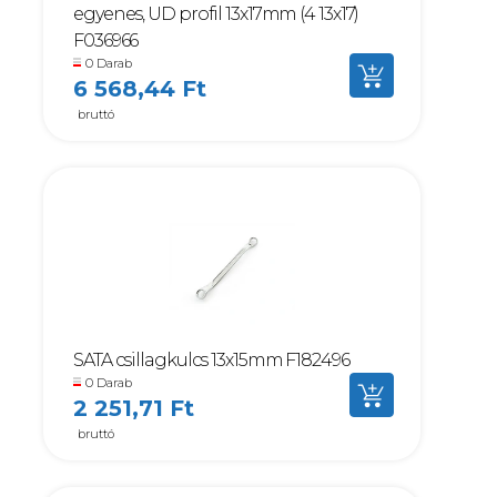
egyenes, UD profil 13x17mm (4 13x17)
F036966
0 Darab
6 568,44 Ft
bruttó
SATA csillagkulcs 13x15mm F182496
0 Darab
2 251,71 Ft
bruttó