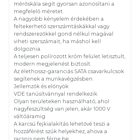
mérőskála segít gyorsan azonosítani a 
megfelelő méretet. 

A nagyobb kényelem érdekében a 
feltekerhető szerszámtáskákkal vagy 
rendszerezőkkel gond nélkül magával 
viheti szerszámait, ha máshol kell 
dolgoznia. 

A teljesen polírozott króm felület letisztult, 
modern megjelenést biztosít. 

Az élethossz-garanciás SATA csavarkulcsok 
segítenek a munkavégzésben.

Jellemzők és előnyök:

VDE tanúsítvánnyal rendelkezik. 

Olyan területeken használható, ahol 
nagyfeszültség van jelen, akár 1000 V 
váltóáramig. 

A karcsú fejkialakítás lehetővé teszi a 
hozzáférést szűk helyekhez, ahova a 
racsnis nem férne be. 
