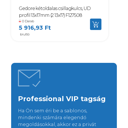
Gedore kétoldalas csillagkulcs, UD
profil 13x17mm (2 13x17) F127508
0 Darab
5 916,93 Ft
bruttó
Professional VIP tagság
Ha Ön sem éri be a sablonos,
mindenki számára elegendő
megoldásokkal, akkor ez a privát