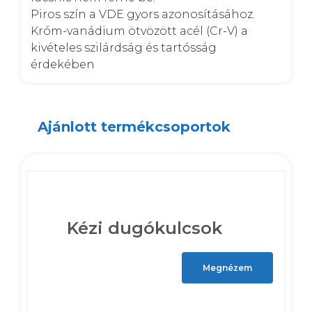
Piros szín a VDE gyors azonosításához. 

Króm-vanádium ötvözött acél (Cr-V) a 
kivételes szilárdság és tartósság 
érdekében
Ajánlott termékcsoportok
Kézi dugókulcsok
Megnézem